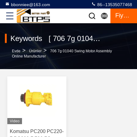
bbonniee@163.com
86--13535077468
Fiyat Teklifi
Keywords [ 706 7g 01040 swing motor assembly ] Match 1 Ürünler
>
>
Evde
Ürünler
706 7g 01040 Swing Motor Assembly
Online Manufacturer
Video
Komatsu PC200 PC220-