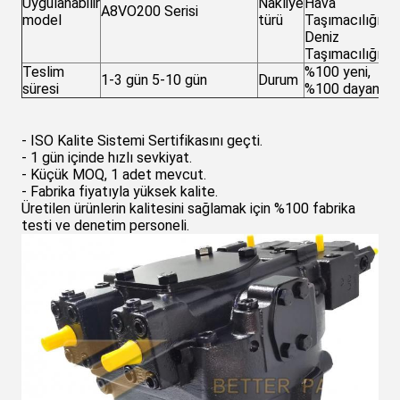
Uygulanabilir
Nakliye
Hava
A8VO200 Serisi
model
türü
Taşımacılığı /
Deniz
Taşımacılığı
Teslim
%100 yeni,
1-3 gün 5-10 gün
Durum
süresi
%100 dayanıklı.
- ISO Kalite Sistemi Sertifikasını geçti.
- 1 gün içinde hızlı sevkiyat.
- Küçük MOQ, 1 adet mevcut.
- Fabrika fiyatıyla yüksek kalite.
Üretilen ürünlerin kalitesini sağlamak için %100 fabrika
testi ve denetim personeli.