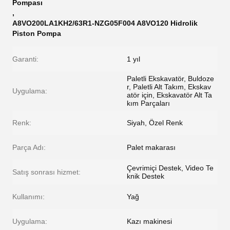
Pompası
,
A8VO200LA1KH2/63R1-NZG05F004 A8VO120 Hidrolik
Piston Pompa
Garanti:
1 yıl
Paletli Ekskavatör, Buldoze
r, Paletli Alt Takım, Ekskav
Uygulama:
atör için, Ekskavatör Alt Ta
kım Parçaları
Renk:
Siyah, Özel Renk
Parça Adı:
Palet makarası
Çevrimiçi Destek, Video Te
Satış sonrası hizmet:
knik Destek
Kullanımı:
Yağ
Uygulama:
Kazı makinesi