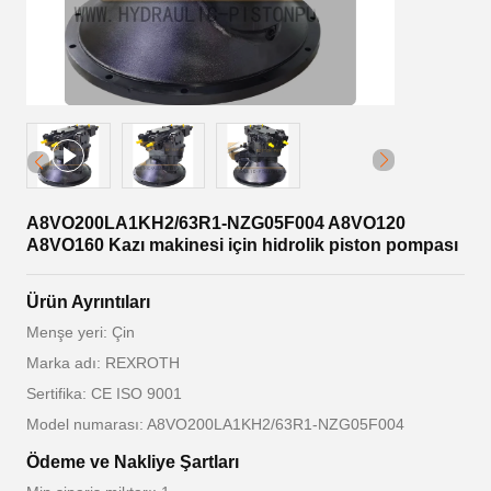
A8VO200LA1KH2/63R1-NZG05F004 A8VO120
A8VO160 Kazı makinesi için hidrolik piston pompası
Ürün Ayrıntıları
Menşe yeri: Çin
Marka adı: REXROTH
Sertifika: CE ISO 9001
Model numarası: A8VO200LA1KH2/63R1-NZG05F004
Ödeme ve Nakliye Şartları