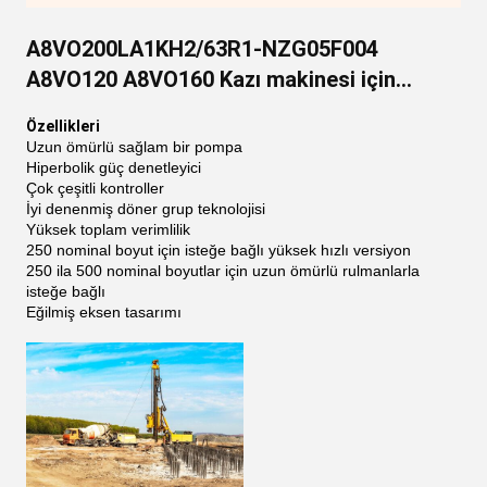
A8VO200LA1KH2/63R1-NZG05F004
A8VO120 A8VO160 Kazı makinesi için
hidrolik piston pompası
Özellikleri
Uzun ömürlü sağlam bir pompa
Hiperbolik güç denetleyici
Çok çeşitli kontroller
İyi denenmiş döner grup teknolojisi
Yüksek toplam verimlilik
250 nominal boyut için isteğe bağlı yüksek hızlı versiyon
250 ila 500 nominal boyutlar için uzun ömürlü rulmanlarla
isteğe bağlı
Eğilmiş eksen tasarımı