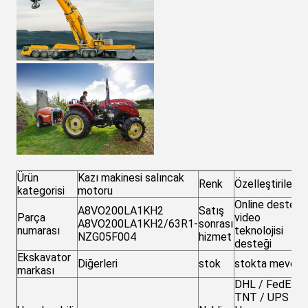
Ürün
Kazı makinesi salıncak
Renk
Özelleştirilebili
kategorisi
motoru
Online destek,
A8VO200LA1KH2
Satış
Parça
video
A8VO200LA1KH2/63R1-
sonrası
numarası
teknolojisi
NZG05F004
hizmet
desteği
Ekskavator
Diğerleri
stok
stokta mevcut
markası
DHL / FedEx /
TNT / UPS /