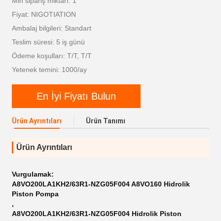
Min sipariş miktarı: 1
Fiyat: NIGOTIATION
Ambalaj bilgileri: Standart
Teslim süresi: 5 iş günü
Ödeme koşulları: T/T, T/T
Yetenek temini: 1000/ay
En İyi Fiyatı Bulun
Ürün Ayrıntıları
Ürün Tanımı
Ürün Ayrıntıları
Vurgulamak:
A8VO200LA1KH2/63R1-NZG05F004 A8VO160 Hidrolik
Piston Pompa
,
A8VO200LA1KH2/63R1-NZG05F004 Hidrolik Piston