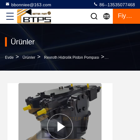
bbonniee@163.com
86--13535077468
Fiyat Teklifi
Ürünler
>
>
>
Evde
Ürünler
Rexroth Hidrolik Piston Pompası
A8VO200LA1KH2/63