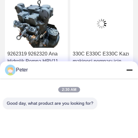
9262319 9262320 Ana
330C E330C E330C Kazı
Hidrolik Pompa HPV118
makinesi pompası için
ZX200-3 ZX230 ZX250
hidrolik ana pompa 10R-
Peter
ZX270 HPV118HW-23B
1551 1932703 193-2703
En İyi Fiyatı Bulun
En İyi Fiyatı Bulun
HPV118HW
2160038 2160039
2:30 AM
Good day, what product are you looking for?
BETTER PARTS MACHINERY CO., LTD.