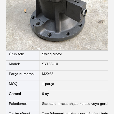
Ürün Adı:
Swing Motor
Model:
SY135-10
Parça numarası:
M2X63
MOQ:
1 parça
Garanti
6 ay
Paketleme:
Standart ihracat ahşap kutusu veya gerektiği 
Teslim süresi:
Tam ödemeyi aldıktan sonra 2 gün içinde