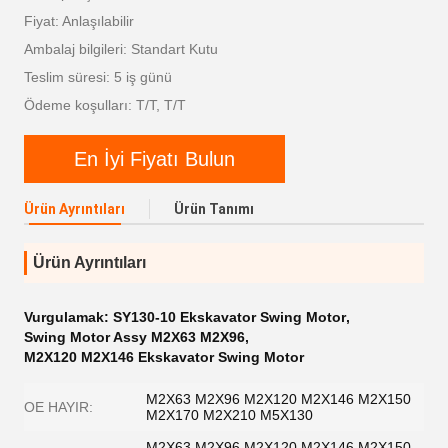
Fiyat: Anlaşılabilir
Ambalaj bilgileri: Standart Kutu
Teslim süresi: 5 iş günü
Ödeme koşulları: T/T, T/T
En İyi Fiyatı Bulun
Ürün Ayrıntıları
Ürün Tanımı
Ürün Ayrıntıları
Vurgulamak:
SY130-10 Ekskavator Swing Motor
,
Swing Motor Assy M2X63 M2X96
,
M2X120 M2X146 Ekskavator Swing Motor
M2X63 M2X96 M2X120 M2X146 M2X150
OE HAYIR:
M2X170 M2X210 M5X130
M2X63 M2X96 M2X120 M2X146 M2X150