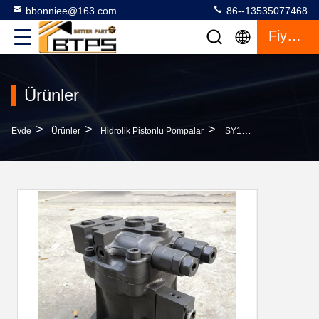
bbonniee@163.com
86--13535077468
Fiyat Teklifi
Ürünler
>
>
>
Evde
Ürünler
Hidrolik Pistonlu Pompalar
SY130-10 Ekskavator Swing Motor Assy M2X63 M2X96 M2X120 M2X146 M2X150 M2X170 M2X210 M5X130