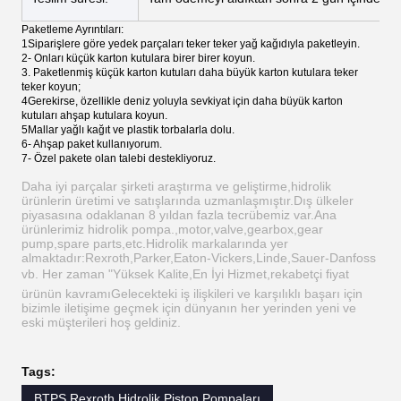
Paketleme Ayrıntıları:
1Siparişlere göre yedek parçaları teker teker yağ kağıdıyla paketleyin.
2- Onları küçük karton kutulara birer birer koyun.
3. Paketlenmiş küçük karton kutuları daha büyük karton kutulara teker
teker koyun;
4Gerekirse, özellikle deniz yoluyla sevkiyat için daha büyük karton
kutuları ahşap kutulara koyun.
5Mallar yağlı kağıt ve plastik torbalarla dolu.
6- Ahşap paket kullanıyorum.
7- Özel pakete olan talebi destekliyoruz.
Daha iyi parçalar şirketi araştırma ve geliştirme,hidrolik
ürünlerin üretimi ve satışlarında uzmanlaşmıştır.Dış ülkeler
piyasasına odaklanan 8 yıldan fazla tecrübemiz var.Ana
ürünlerimiz hidrolik pompa.,motor,valve,gearbox,gear
pump,spare parts,etc.Hidrolik markalarında yer
almaktadır:Rexroth,Parker,Eaton-Vickers,Linde,Sauer-Danfoss
vb. Her zaman "Yüksek Kalite,En İyi Hizmet,rekabetçi fiyat 
ürünün kavramıGelecekteki iş ilişkileri ve karşılıklı başarı için
bizimle iletişime geçmek için dünyanın her yerinden yeni ve
eski müşterileri hoş geldiniz.
Tags:
BTPS Rexroth Hidrolik Piston Pompaları